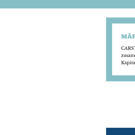
MÄ
CARST
zusam
Kapit