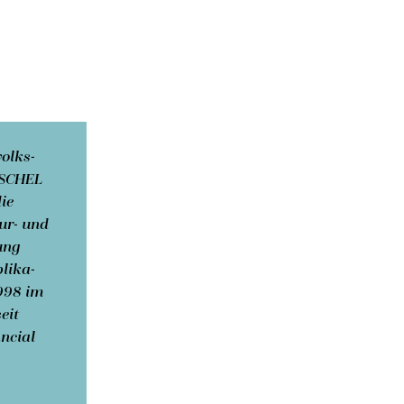
volks­
USCHEL
die
ur- und
ung
li­ka­
1998 im
eit
ncial