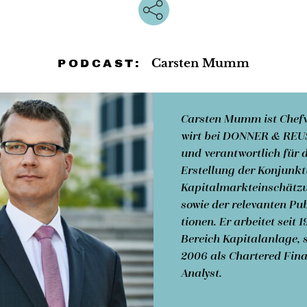
Carsten Mumm
PODCAST:
Carsten Mumm
ist Chef­
wirt bei DONNER & RE
und ver­ant­wort­lich für 
Erstellung der Konjunkt
Kapital­markt­einschätz
sowie der relevanten Pu­b
tionen. Er arbeitet seit 
Bereich Kapital­anlage, s
2006 als Chartered Fina
Analyst.