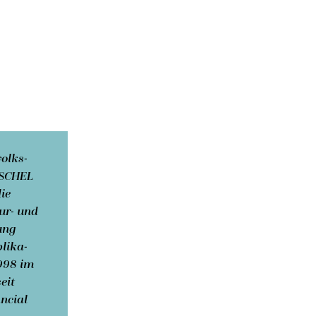
volks­
USCHEL
die
ur- und
ung
li­ka­
1998 im
eit
ncial