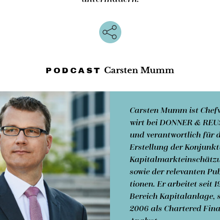
Carsten Mumm
PODCAST
Carsten Mumm
ist Chef­
wirt bei DONNER & RE
und ver­ant­wort­lich für 
Erstellung der Konjunkt
Kapital­markt­einschätz
sowie der relevanten Pu­b
tionen. Er arbeitet seit 
Bereich Kapital­anlage, s
2006 als Chartered Fina