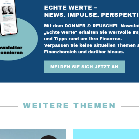
ECHTE WERTE –
NEWS. IMPULSE. PERSPEKTI
Mit dem DONNER & REUSCHEL Newslet
„Echte Werte“ erhalten Sie wertvolle Im
und Tipps rund um Ihre Finanzen.
Verpassen Sie keine aktuellen Themen 
wsletter
Finanzbereich und darüber hinaus.
onnieren
MELDEN SIE SICH JETZT AN
WEITERE THEMEN