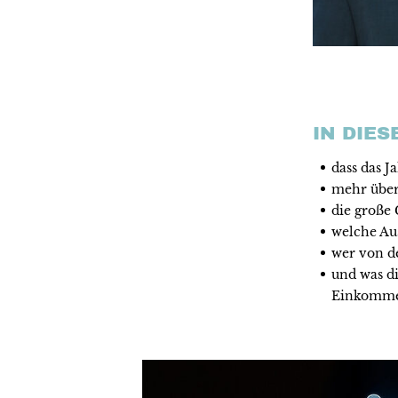
IN DIE
dass das J
mehr über
die große 
welche Aus
wer von de
und was d
Einkommen