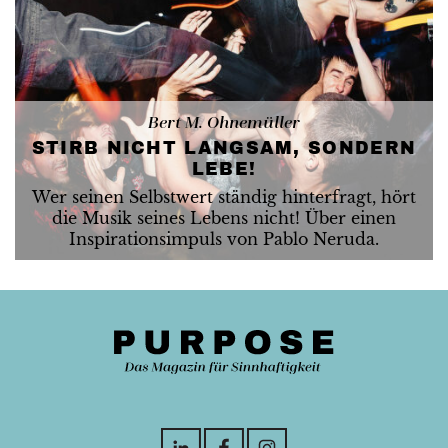
Bert M. Ohnemüller
STIRB NICHT LANGSAM, SONDERN
LEBE!
Wer seinen Selbstwert ständig hinterfragt, hört
die Musik seines Lebens nicht! Über einen
Inspirationsimpuls von Pablo Neruda.