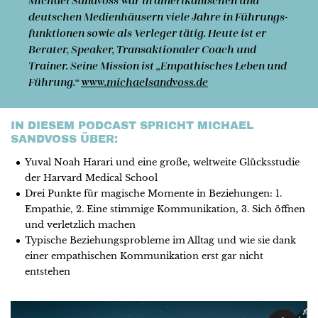
Michael Sandvoss
war in amerikanischen und
deutschen Medienhäusern viele Jahre in Führ­ungs­
funk­tionen sowie als Ver­leger tätig. Heute ist er
Berater, Speaker, Trans­aktio­naler Coach und
Trainer. Seine Mission ist „Em­pa­thisch­es Leben und
Führ­ung.“
www.michaelsandvoss.de
IN DIESEM PODCAST SPRICHT MICHAEL
SANDVOSS ÜBER:
Yuval Noah Harari und eine große, weltweite Glücksstudie
der Harvard Medical School
Drei Punkte für magische Momente in Beziehungen: 1.
Empathie, 2. Eine stimmige Kommunikation, 3. Sich öffnen
und verletzlich machen
Typische Beziehungsprobleme im Alltag und wie sie dank
einer empathischen Kommunikation erst gar nicht
entstehen