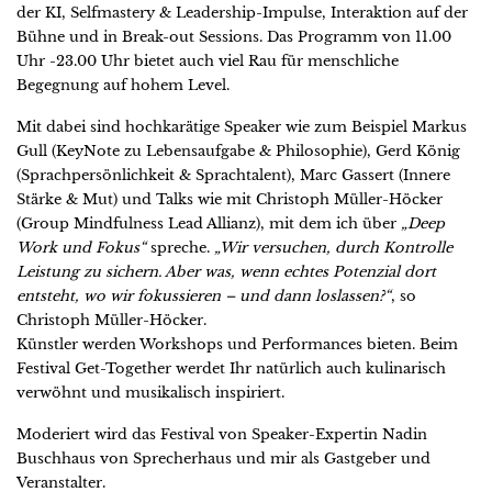
der KI, Selfmastery & Leadership-Impulse, Interaktion auf der
Bühne und in Break-out Sessions. Das Programm von 11.00
Uhr -23.00 Uhr bietet auch viel Rau für menschliche
Begegnung auf hohem Level.
Mit dabei sind hochkarätige Speaker wie zum Beispiel Markus
Gull (KeyNote zu Lebensaufgabe & Philosophie), Gerd König
(Sprachpersönlichkeit & Sprachtalent), Marc Gassert (Innere
Stärke & Mut) und Talks wie mit Christoph Müller-Höcker
(Group Mindfulness Lead Allianz), mit dem ich über
„Deep
Work und Fokus“
spreche.
„Wir versuchen, durch Kontrolle
Leistung zu sichern. Aber was, wenn echtes Potenzial dort
entsteht, wo wir fokussieren – und dann loslassen?“
, so
Christoph Müller-Höcker.
Künstler werden Workshops und Performances bieten. Beim
Festival Get-Together werdet Ihr natürlich auch kulinarisch
verwöhnt und musikalisch inspiriert.
Moderiert wird das Festival von Speaker-Expertin Nadin
Buschhaus von Sprecherhaus und mir als Gastgeber und
Veranstalter.