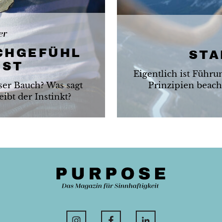
er
CHGEFÜHL
STA
IST
Eigentlich ist Führ
ser Bauch? Was sagt
Prinzipien beac
ibt der Instinkt?