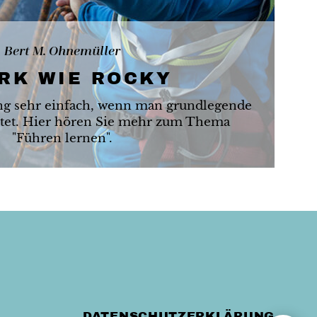
Bert M. Ohnemüller
RK WIE ROCKY
ung sehr einfach, wenn man grundlegende
htet. Hier hören Sie mehr zum Thema
"Führen lernen".
DATENSCHUTZERKLÄRUNG