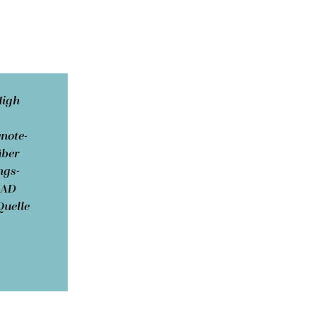
High
ynote-
über
ngs­
EAD
Quelle