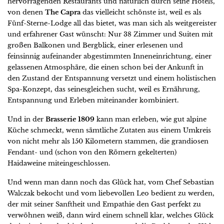
hervorragenden Restaurants und natürlich durch seine Hotels,
von denen
The Capra
das vielleicht schönste ist, weil es als
Fünf-Sterne-Lodge all das bietet, was man sich als weitgereister
und erfahrener Gast wünscht: Nur 38 Zimmer und Suiten mit
großen Balkonen und Bergblick, einer erlesenen und
feinsinnig aufeinander abgestimmten Inneneinrichtung, einer
gelassenen Atmosphäre, die einen schon bei der Ankunft in
den Zustand der Entspannung versetzt und einem holistischen
Spa-Konzept, das seinesgleichen sucht, weil es Ernährung,
Entspannung und Erleben miteinander kombiniert.
Und in der
Brasserie 1809
kann man erleben, wie gut alpine
Küche schmeckt, wenn sämtliche Zutaten aus einem Umkreis
von nicht mehr als 150 Kilometern stammen, die grandiosen
Fendant- und (schon von den Römern gekelterten)
Haidaweine miteingeschlossen.
Und wenn man dann noch das Glück hat, vom Chef Sebastian
Walczak bekocht und vom liebevollen Leo bedient zu werden,
der mit seiner Sanftheit und Empathie den Gast perfekt zu
verwöhnen weiß, dann wird einem schnell klar, welches Glück