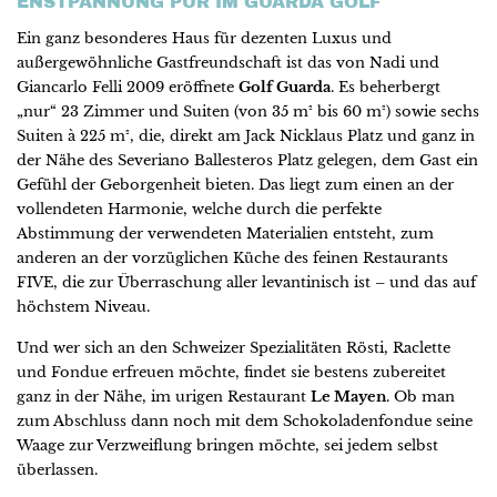
ENSTPANNUNG PUR IM GUARDA GOLF
Ein ganz besonderes Haus für dezenten Luxus und
außergewöhnliche Gastfreundschaft ist das von Nadi und
Giancarlo Felli 2009 eröffnete
Golf Guarda
. Es beherbergt
„nur“ 23 Zimmer und Suiten (von 35 m² bis 60 m²) sowie sechs
Suiten à 225 m², die, direkt am Jack Nicklaus Platz und ganz in
der Nähe des Severiano Ballesteros Platz gelegen, dem Gast ein
Gefühl der Geborgenheit bieten. Das liegt zum einen an der
vollendeten Harmonie, welche durch die perfekte
Abstimmung der verwendeten Materialien entsteht, zum
anderen an der vorzüglichen Küche des feinen Restaurants
FIVE, die zur Überraschung aller levantinisch ist – und das auf
höchstem Niveau.
Und wer sich an den Schweizer Spezialitäten Rösti, Raclette
und Fondue erfreuen möchte, findet sie bestens zubereitet
ganz in der Nähe, im urigen Restaurant
Le Mayen
. Ob man
zum Abschluss dann noch mit dem Schokoladenfondue seine
Waage zur Verzweiflung bringen möchte, sei jedem selbst
überlassen.