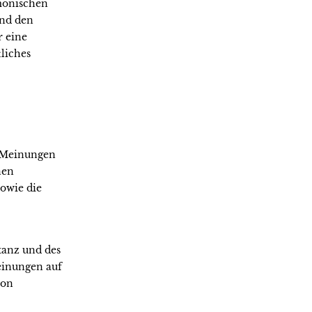
rmonischen
und den
 eine
liches
, Meinungen
nen
owie die
tanz und des
einungen auf
von