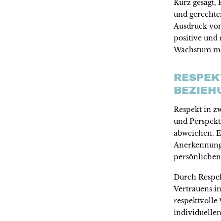
Kurz gesagt,
und gerechte
Ausdruck von
positive und
Wachstum mög
RESPEK
BEZIEH
Respekt in z
und Perspekt
abweichen. E
Anerkennung 
persönlichen
Durch Respek
Vertrauens i
respektvolle 
individuelle