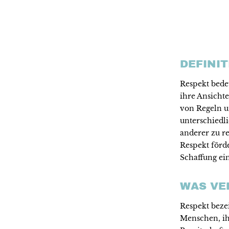
DEFINI
Respekt bed
ihre Ansichte
von Regeln u
unterschiedl
anderer zu r
Respekt förd
Schaffung ein
WAS VE
Respekt beze
Menschen, ih