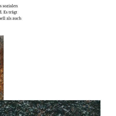
s sozialen
 Es trägt
ll als auch