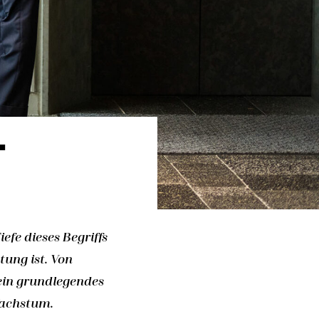
T
efe dieses Begriffs
ung ist. Von
ein grundlegendes
Wachstum.