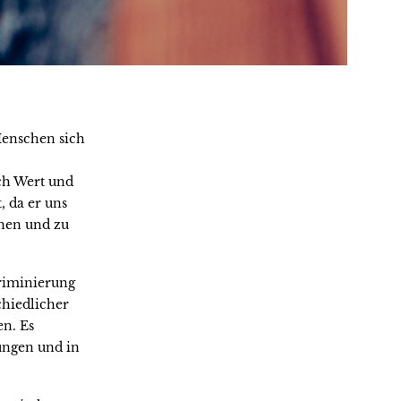
Menschen sich
sch Wert und
, da er uns
nen und zu
kriminierung
chiedlicher
n. Es
ungen und in