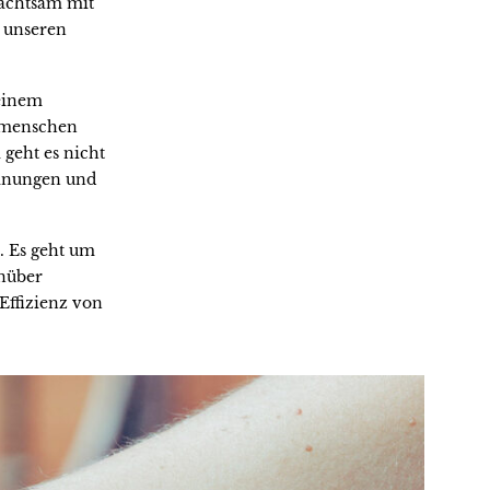
 achtsam mit
n unseren
 einem
tmenschen
geht es nicht
einungen und
. Es geht um
enüber
Effizienz von