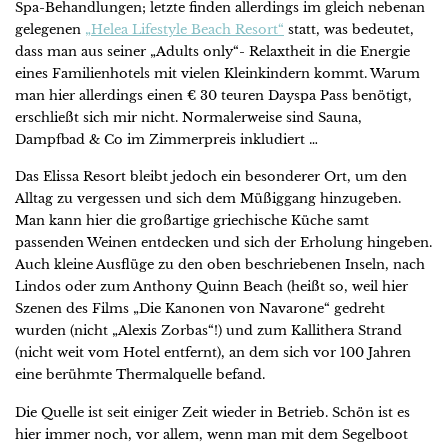
Spa-Behandlungen; letzte finden allerdings im gleich nebenan
gelegenen
„Helea Lifestyle Beach Resort“
statt, was bedeutet,
dass man aus seiner „Adults only“- Relaxtheit in die Energie
eines Familienhotels mit vielen Kleinkindern kommt. Warum
man hier allerdings einen € 30 teuren Dayspa Pass benötigt,
erschließt sich mir nicht. Normalerweise sind Sauna,
Dampfbad & Co im Zimmerpreis inkludiert …
Das Elissa Resort bleibt jedoch ein besonderer Ort, um den
Alltag zu vergessen und sich dem Müßiggang hinzugeben.
Man kann hier die großartige griechische Küche samt
passenden Weinen entdecken und sich der Erholung hingeben.
Auch kleine Ausflüge zu den oben beschriebenen Inseln, nach
Lindos oder zum Anthony Quinn Beach (heißt so, weil hier
Szenen des Films „Die Kanonen von Navarone“ gedreht
wurden (nicht „Alexis Zorbas“!) und zum Kallithera Strand
(nicht weit vom Hotel entfernt), an dem sich vor 100 Jahren
eine berühmte Thermalquelle befand.
Die Quelle ist seit einiger Zeit wieder in Betrieb. Schön ist es
hier immer noch, vor allem, wenn man mit dem Segelboot