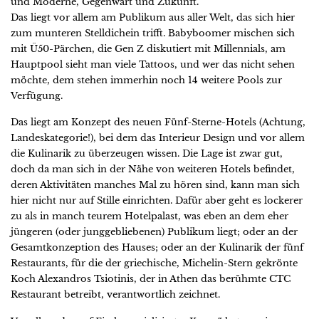
und Moderne, Gegenwart und Zukunft.
Das liegt vor allem am Publikum aus aller Welt, das sich hier
zum munteren Stelldichein trifft. Babyboomer mischen sich
mit Ü50-Pärchen, die Gen Z diskutiert mit Millennials, am
Hauptpool sieht man viele Tattoos, und wer das nicht sehen
möchte, dem stehen immerhin noch 14 weitere Pools zur
Verfügung.
Das liegt am Konzept des neuen Fünf-Sterne-Hotels (Achtung,
Landeskategorie!), bei dem das Interieur Design und vor allem
die Kulinarik zu überzeugen wissen. Die Lage ist zwar gut,
doch da man sich in der Nähe von weiteren Hotels befindet,
deren Aktivitäten manches Mal zu hören sind, kann man sich
hier nicht nur auf Stille einrichten. Dafür aber geht es lockerer
zu als in manch teurem Hotelpalast, was eben an dem eher
jüngeren (oder junggebliebenen) Publikum liegt; oder an der
Gesamtkonzeption des Hauses; oder an der Kulinarik der fünf
Restaurants, für die der griechische, Michelin-Stern gekrönte
Koch Alexandros Tsiotinis, der in Athen das berühmte CTC
Restaurant betreibt, verantwortlich zeichnet.