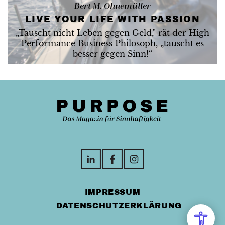
Bert M. Ohnemüller
LIVE YOUR LIFE WITH PASSION
„Tauscht nicht Leben gegen Geld," rät der High
Performance Business Philosoph, „tauscht es
besser gegen Sinn!“
IMPRESSUM
DATENSCHUTZERKLÄRUNG