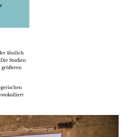
r
er ähnlich
 Die Studien
i größeren
gerischen
otokolliert