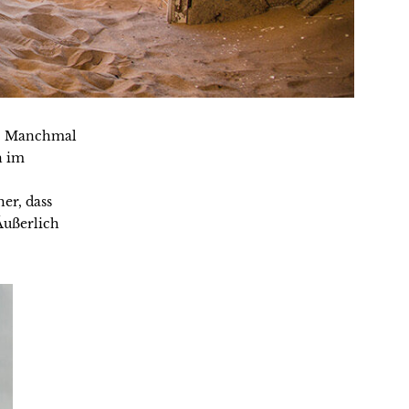
er. Manchmal
h im
er, dass
Äußerlich