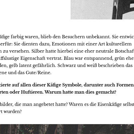
fige farbig waren, blieb den Besuchern unbekannt. Sie entwic
erfür: Sie dienten dazu, Emotionen mit einer Art kulturellem
 zu versehen. Silber hatte hierbei eine eher neutrale Botscha
iffslustige Eigenschaft vertrat. Blau war entspannend, grün ehe
en, gelb latent gefährlich. Schwarz und weiß beschrieben das
ne und das Gute/Reine.
zierte auf allen dieser Käfige Symbole, darunter auch Forme
ten oder Huftieren. Warum hatte man dies gemacht?
ilder, die man angebetet hatte? Waren es die Eisenkäfige selbst
rt wurden?