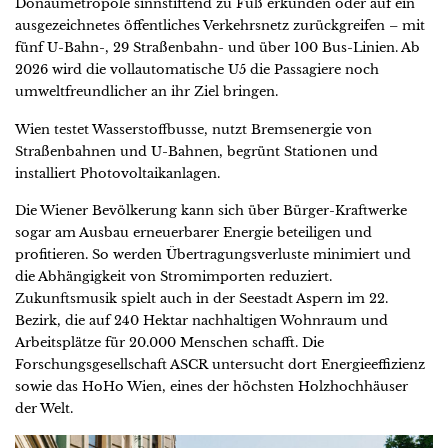
Donaumetropole sinnstiftend zu Fuß erkunden oder auf ein
ausgezeichnetes öffentliches Verkehrsnetz zurückgreifen – mit
fünf U-Bahn-, 29 Straßenbahn- und über 100 Bus-Linien. Ab
2026 wird die vollautomatische U5 die Passagiere noch
umweltfreundlicher an ihr Ziel bringen.
Wien testet Wasserstoffbusse, nutzt Bremsenergie von
Straßenbahnen und U-Bahnen, begrünt Stationen und
installiert Photovoltaikanlagen.
Die Wiener Bevölkerung kann sich über Bürger-Kraftwerke
sogar am Ausbau erneuerbarer Energie beteiligen und
profitieren. So werden Übertragungsverluste minimiert und
die Abhängigkeit von Stromimporten reduziert.
Zukunftsmusik spielt auch in der Seestadt Aspern im 22.
Bezirk, die auf 240 Hektar nachhaltigen Wohnraum und
Arbeitsplätze für 20.000 Menschen schafft. Die
Forschungsgesellschaft ASCR untersucht dort Energieeffizienz
sowie das HoHo Wien, eines der höchsten Holzhochhäuser
der Welt.