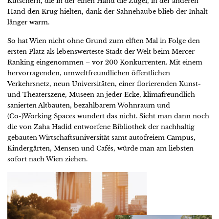
Kutschern, die in der einen Hand die Zügel, in der anderen
Hand den Krug hielten, dank der Sahnehaube blieb der Inhalt
länger warm.
So hat Wien nicht ohne Grund zum elften Mal in Folge den
ersten Platz als lebenswerteste Stadt der Welt beim Mercer
Ranking eingenommen – vor 200 Konkurrenten. Mit einem
hervorragenden, umweltfreundlichen öffentlichen
Verkehrsnetz, neun Universitäten, einer florierenden Kunst-
und Theaterszene, Museen an jeder Ecke, klimafreundlich
sanierten Altbauten, bezahlbarem Wohnraum und
(Co-)Working Spaces wundert das nicht. Sieht man dann noch
die von Zaha Hadid entworfene Bibliothek der nachhaltig
gebauten Wirtschaftsuniversität samt autofreiem Campus,
Kindergärten, Mensen und Cafés, würde man am liebsten
sofort nach Wien ziehen.