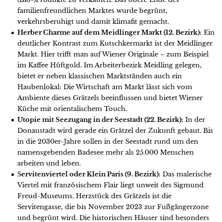
familienfreundlichen Marktes wurde begrünt,
verkehrsberuhigt und damit klimafit gemacht.
Herber Charme auf dem Meidlinger Markt (12. Bezirk):
Ein
deutlicher Kontrast zum Kutschkermarkt ist der Meidlinger
Markt. Hier trifft man auf Wiener Originale – zum Beispiel
im Kaffee Hüftgold. Im Arbeiterbezirk Meidling gelegen,
bietet er neben klassischen Marktständen auch ein
Haubenlokal: Die Wirtschaft am Markt lässt sich vom
Ambiente dieses Grätzels beeinflussen und bietet Wiener
Küche mit orientalischem Touch.
Utopie mit Seezugang in der Seestadt (22. Bezirk):
In der
Donaustadt wird gerade ein Grätzel der Zukunft gebaut. Bis
in die 2030er-Jahre sollen in der Seestadt rund um den
namensgebenden Badesee mehr als 25.000 Menschen
arbeiten und leben.
S
ervitenviertel oder Klein Paris (9. Bezirk):
Das malerische
Viertel mit französischem Flair liegt unweit des Sigmund
Freud-Museums. Herzstück des Grätzels ist die
Servitengasse, die bis November 2023 zur Fußgängerzone
und begrünt wird. Die historischen Häuser sind besonders