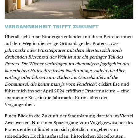
VERGANGENHEIT TRIFFT ZUKUNFT
Überall sieht man Kindergartenkinder mit ihren Betreuerinnen
auf dem Weg in die riesige Grünanlage des Praters.
„Der
Jahrmarkt oder Wurstelprater mit dem ältesten sich noch
drehenden Riesenrad der Welt ist nur ein geringer Teil des
Praters. Die Wiener verbringen im ehemaligen Jagdgebiet des
kaiserlichen Hofes ihre freien Nachmittage, radeln die Allee
entlang oder fahren zum Baden ins Gänsehäufel auf die
Donauinsel, die kennt man ja vom Fendrich“,
erklärt Ilse und
führt mich ins seit April 2024 eröffnete Pratermuseum – eine
spannende Reise in die Jahrmarkt-Kuriositäten der
Vergangenheit.
Einen Blick in die Zukunft der Stadtplanung darf ich im Viertel
Zwei werfen. Nur einen Spaziergang vom Vogelgezwitscher des
Praters entfernt findet man sich plötzlich umgeben von
spiegelnden Hochhausfassaden, historischen Ziegelbauten,