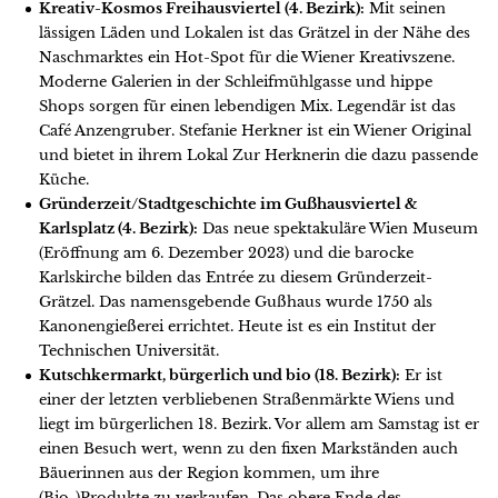
Kreativ-Kosmos Freihausviertel (4. Bezirk):
Mit seinen
lässigen Läden und Lokalen ist das Grätzel in der Nähe des
Naschmarktes ein Hot-Spot für die Wiener Kreativszene.
Moderne Galerien in der Schleifmühlgasse und hippe
Shops sorgen für einen lebendigen Mix. Legendär ist das
Café Anzengruber. Stefanie Herkner ist ein Wiener Original
und bietet in ihrem Lokal Zur Herknerin die dazu passende
Küche.
Gründerzeit/Stadtgeschichte im Gußhausviertel &
Karlsplatz (4. Bezirk):
Das neue spektakuläre Wien Museum
(Eröffnung am 6. Dezember 2023) und die barocke
Karlskirche bilden das Entrée zu diesem Gründerzeit-
Grätzel. Das namensgebende Gußhaus wurde 1750 als
Kanonengießerei errichtet. Heute ist es ein Institut der
Technischen Universität.
Kutschkermarkt, bürgerlich und bio (18. Bezirk):
Er ist
einer der letzten verbliebenen Straßenmärkte Wiens und
liegt im bürgerlichen 18. Bezirk. Vor allem am Samstag ist er
einen Besuch wert, wenn zu den fixen Markständen auch
Bäuerinnen aus der Region kommen, um ihre
(Bio-)Produkte zu verkaufen. Das obere Ende des