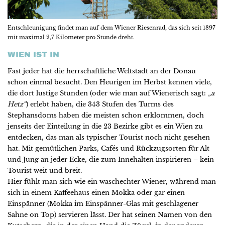
Entschleunigung findet man auf dem Wiener Riesenrad, das sich seit 1897
mit maximal 2,7 Kilometer pro Stunde dreht.
WIEN IST IN
Fast jeder hat die herrschaftliche Weltstadt an der Donau
schon einmal besucht. Den Heurigen im Herbst kennen viele,
die dort lustige Stunden (oder wie man auf Wienerisch sagt:
„a
Hetz“
) erlebt haben, die 343 Stufen des Turms des
Stephansdoms haben die meisten schon erklommen, doch
jenseits der Einteilung in die 23 Bezirke gibt es ein Wien zu
entdecken, das man als typischer Tourist noch nicht gesehen
hat. Mit gemütlichen Parks, Cafés und Rückzugsorten für Alt
und Jung an jeder Ecke, die zum Innehalten inspirieren – kein
Tourist weit und breit.
Hier fühlt man sich wie ein waschechter Wiener, während man
sich in einem Kaffeehaus einen Mokka oder gar einen
Einspänner (Mokka im Einspänner-Glas mit geschlagener
Sahne on Top) servieren lässt. Der hat seinen Namen von den