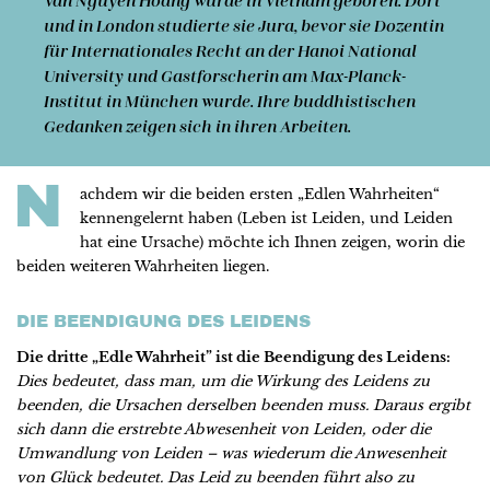
Van Nguyen Hoang
wurde in Vietnam geboren. Dort
und in London studierte sie Jura, bevor sie Dozentin
für Inter­nationales Recht an der Hanoi National
University und Gast­forscherin am Max-Planck-
Institut in München wurde. Ihre buddhistischen
Gedanken zeigen sich in ihren Arbeiten.
N
achdem wir die beiden ersten „Edlen Wahrheiten“
kennengelernt haben (Leben ist Leiden, und Leiden
hat eine Ursache) möchte ich Ihnen zeigen, worin die
beiden weiteren Wahrheiten liegen.
DIE BEENDIGUNG DES LEIDENS
Die dritte „Edle Wahrheit” ist die Beendigung des Leidens:
Dies bedeutet, dass man, um die Wirkung des Leidens zu
beenden, die Ursachen derselben beenden muss. Daraus ergibt
sich dann die erstrebte Abwesenheit von Leiden, oder die
Umwandlung von Leiden – was wiederum die Anwesenheit
von Glück bedeutet. Das Leid zu beenden führt also zu