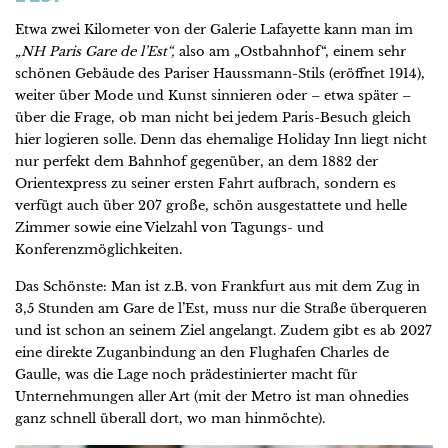
Etwa zwei Kilometer von der Galerie Lafayette kann man im
„NH Paris Gare de l’Est“,
also am „Ostbahnhof“, einem sehr
schönen Gebäude des Pariser Haussmann-Stils (eröffnet 1914),
weiter über Mode und Kunst sinnieren oder – etwa später –
über die Frage, ob man nicht bei jedem Paris-Besuch gleich
hier logieren solle. Denn das ehemalige Holiday Inn liegt nicht
nur perfekt dem Bahnhof gegenüber, an dem 1882 der
Orientexpress zu seiner ersten Fahrt aufbrach, sondern es
verfügt auch über 207 große, schön ausgestattete und helle
Zimmer sowie eine Vielzahl von Tagungs- und
Konferenzmöglichkeiten.
Das Schönste: Man ist z.B. von Frankfurt aus mit dem Zug in
3,5 Stunden am Gare de l’Est, muss nur die Straße überqueren
und ist schon an seinem Ziel angelangt. Zudem gibt es ab 2027
eine direkte Zuganbindung an den Flughafen Charles de
Gaulle, was die Lage noch prädestinierter macht für
Unternehmungen aller Art (mit der Metro ist man ohnedies
ganz schnell überall dort, wo man hinmöchte).