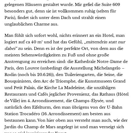
gelegenen Häusern gestaltet wurde. Mir gefiel die Suite 609
besonders gut, denn sie ist vollkommen ruhig (selten für
Paris), findet sich unter dem Dach und strahlt einen
unglaublichen Charme aus.
Man fühlt sich sofort wohl, nichts erinnert an ein Hotel, man
logiert auf ca 40 m² und hat das Gefühl,
„mittendrin statt nur
dabei“
zu sein. Denn es ist der perfekte Ort, von dem aus die
meisten Sehenswürdigkeiten zu Fuß und ohne große
Anstrengung zu erreichen sind: die Kathedrale Notre-Dame de
Paris, den Louvre (unbedingt die Ausstellung Michelangelo –
Rodin (noch bis 20.6.26)), den Tuileriengarten, die Seine, die
Bouquinisten, den Arc de Triomphe, die Kunstmuseen Grand
und Petit Palais, die Kirche La Madeleine, die unzähligen
Restaurants und Cafés jeglicher Provenienz, das Rathaus (Hôtel
de Ville) im 4. Arrondissement, die Champs-Élysée, und
natürlich den Eifelturm, den man übrigens von der U-Bahn
Station Trocadéro (16. Arrondissement) am besten aus
bestaunen kann. Von hier oben aus versteht man auch, wie der
Jardin du Champ de Mars angelegt ist und man verneigt sich