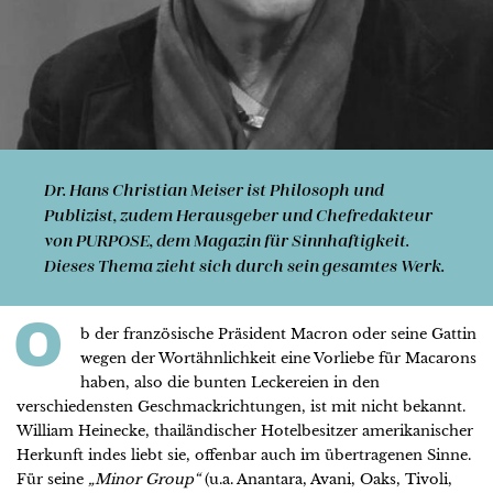
Dr. Hans Christian Meiser
ist Philosoph und
Publizist, zudem Herausgeber und Chefredakteur
von PURPOSE, dem Magazin für Sinnhaftigkeit.
Dieses Thema zieht sich durch sein gesamtes Werk.
O
b der französische Präsident Macron oder seine Gattin
wegen der Wortähnlichkeit eine Vorliebe für Macarons
haben, also die bunten Leckereien in den
verschiedensten Geschmackrichtungen, ist mit nicht bekannt.
William Heinecke, thailändischer Hotelbesitzer amerikanischer
Herkunft indes liebt sie, offenbar auch im übertragenen Sinne.
Für seine
„Minor Group“
(u.a. Anantara, Avani, Oaks, Tivoli,