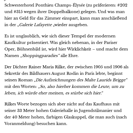
Schwesterhotel Ponthieu Champs-Élysée (zu präferieren: #202
und #315 wegen ihrer Doppelbalkone) gelegen. Und was man
hier an Geld für das Zimmer einspart, kann man anschließend
in der „
Galerie Lafayette
„wieder ausgeben.
Es ist unglaublich, wie sich dieser Tempel der modernen
Kaufkultur präsentiert. Was gleich nebenan, in der Pariser
Oper, Bühnenbild ist, wird hier Wirklichkeit – und macht dem
Namen
„Shoppingparadies“
alle Ehre.
Der Dichter Rainer Maria Rilke, der zwischen 1905 und 1906 als
Sekretär des Bildhauers August Rodin in Paris lebte, beginnt
seinen Roman
„Die Aufzeichnungen des Malte Laurids Brigge“
mit den Worten:
„So, also hierher kommen die Leute, um zu
leben, ich würde eher meinen, es stürbe sich hier.“
Rilkes Worte bezogen sich aber nicht auf das Kaufhaus mit
seiner 33 Meter hohen Galeriehalle in Jugendstilmanier und
der 40 Meter hohen, farbigen Glaskuppel, die man auch (nach
Voranmeldung) besuchen kann.