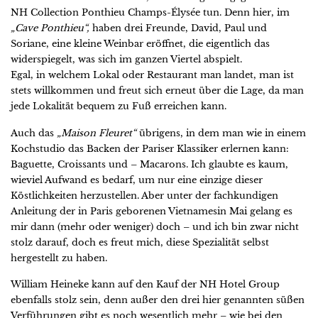
NH Collection Ponthieu Champs-Élysée tun. Denn hier, im
„Cave Ponthieu“,
haben drei Freunde, David, Paul und
Soriane, eine kleine Weinbar eröffnet, die eigentlich das
widerspiegelt, was sich im ganzen Viertel abspielt.
Egal, in welchem Lokal oder Restaurant man landet, man ist
stets willkommen und freut sich erneut über die Lage, da man
jede Lokalität bequem zu Fuß erreichen kann.
Auch das
„Maison Fleuret“
übrigens, in dem man wie in einem
Kochstudio das Backen der Pariser Klassiker erlernen kann:
Baguette, Croissants und – Macarons. Ich glaubte es kaum,
wieviel Aufwand es bedarf, um nur eine einzige dieser
Köstlichkeiten herzustellen. Aber unter der fachkundigen
Anleitung der in Paris geborenen Vietnamesin Mai gelang es
mir dann (mehr oder weniger) doch – und ich bin zwar nicht
stolz darauf, doch es freut mich, diese Spezialität selbst
hergestellt zu haben.
William Heineke kann auf den Kauf der NH Hotel Group
ebenfalls stolz sein, denn außer den drei hier genannten süßen
Verführungen gibt es noch wesentlich mehr – wie bei den