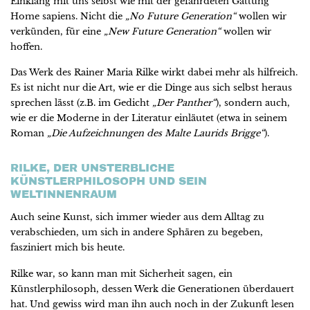
Einklang mit uns selbst wie mit der gefährdeten Gattung
Home sapiens. Nicht die
„No Future Generation“
wollen wir
verkünden, für eine
„New Future Generation“
wollen wir
hoffen.
Das Werk des Rainer Maria Rilke wirkt dabei mehr als hilfreich.
Es ist nicht nur die Art, wie er die Dinge aus sich selbst heraus
sprechen lässt (z.B. im Gedicht
„Der Panther“
), sondern auch,
wie er die Moderne in der Literatur einläutet (etwa in seinem
Roman
„Die Aufzeichnungen des Malte Laurids Brigge“
).
RILKE, DER UNSTERBLICHE
KÜNSTLERPHILOSOPH UND SEIN
WELTINNENRAUM
Auch seine Kunst, sich immer wieder aus dem Alltag zu
verabschieden, um sich in andere Sphären zu begeben,
fasziniert mich bis heute.
Rilke war, so kann man mit Sicherheit sagen, ein
Künstlerphilosoph, dessen Werk die Generationen überdauert
hat. Und gewiss wird man ihn auch noch in der Zukunft lesen