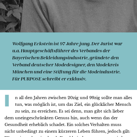
Wolfgang Eckstein
ist 97 Jahre jung. Der Jurist war
u.a. Hauptgeschäftsführer des Verbandes der
Bayerischen Bekleidungsindustrie, gründete den
Verband deut­scher Mo­de­desig­ner, den Mo­de­kreis
München und eine Stif­tung für die Modeindustrie.
Für PURPOSE schreibt er exklusiv.
I
n all den Jahren zwischen 20zig und 99zig sollte man alles
tun, was möglich ist, um das Ziel, ein glücklicher Mensch
zu sein, zu erreichen. Es sei denn, man gibt sich lieber
dem uneingeschränkten Genuss hin, auch wenn das der
Gesundheit erheblich schadet. Ein solches Verhalten muss
nicht unbedingt zu einem kürzeren Leben führen, jedoch gilt: