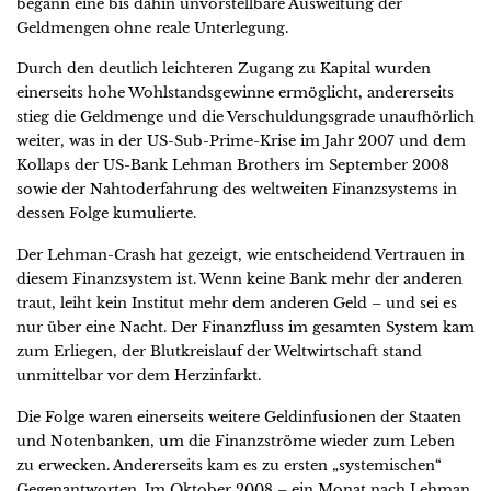
begann eine bis dahin unvorstellbare Ausweitung der
Geldmengen ohne reale Unterlegung.
Durch den deutlich leichteren Zugang zu Kapital wurden
einerseits hohe Wohlstandsgewinne ermöglicht, andererseits
stieg die Geldmenge und die Verschuldungsgrade unaufhörlich
weiter, was in der US-Sub-Prime-Krise im Jahr 2007 und dem
Kollaps der US-Bank Lehman Brothers im September 2008
sowie der Nahtoderfahrung des weltweiten Finanzsystems in
dessen Folge kumulierte.
Der Lehman-Crash hat gezeigt, wie entscheidend Vertrauen in
diesem Finanzsystem ist. Wenn keine Bank mehr der anderen
traut, leiht kein Institut mehr dem anderen Geld – und sei es
nur über eine Nacht. Der Finanzfluss im gesamten System kam
zum Erliegen, der Blutkreislauf der Weltwirtschaft stand
unmittelbar vor dem Herzinfarkt.
Die Folge waren einerseits weitere Geldinfusionen der Staaten
und Notenbanken, um die Finanzströme wieder zum Leben
zu erwecken. Andererseits kam es zu ersten „systemischen“
Gegenantworten. Im Oktober 2008 – ein Monat nach Lehman