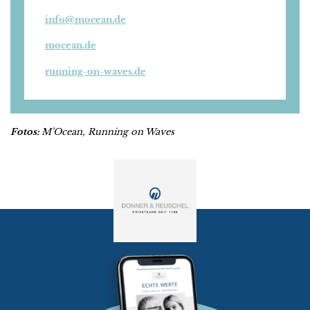
info@mocean.de
mocean.de
running-on-waves.de
Fotos:
M’Ocean, Running on Waves