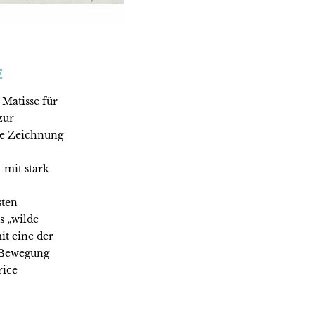
E
 Matisse für
zur
ne Zeichnung
 mit stark
sten
s „wilde
it eine der
 Bewegung
rice