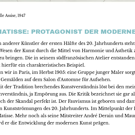
le Assise, 1947
MATISSE: PROTAGONIST DER MODERN
anderer Künstler der ersten Hälfte des 20. Jahrhunderts steht
s Wesen der Kunst durch die Mittel von Harmonie und Ästhetik 
u bringen. Die in seinem südfranzösischen Atelier entstande
st hierfür ein charakteristisches Beispiel.
 wir in Paris, im Herbst 1905: eine Gruppe junger Maler sorgt
 Gemälden auf dem Salon d’Automne für Aufsehen.
it der Tradition brechendes Kunstverständnis löst bei den mei
erständnis, ja Empörung aus. Die Kritik bezeichnet sie gar al
ch der Skandal perfekt ist. Der Fauvismus ist geboren und dam
 Kunstströmungen des 20. Jahrhunderts. Im Mittelpunkt der
Matisse. Mehr noch als seine Mitstreiter André Derain und Mau
d er die Entwicklung der modernen Kunst prägen.