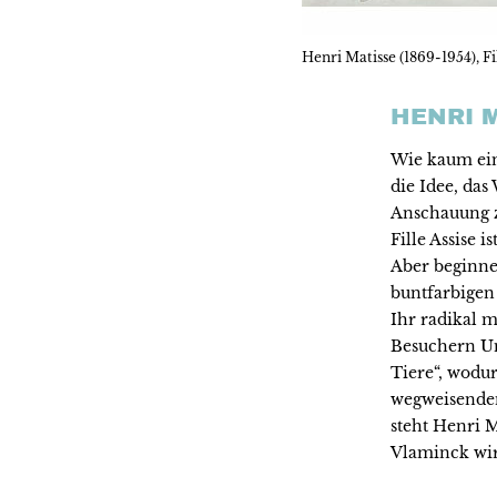
Henri Matisse (1869-1954), Fil
HENRI 
Wie kaum ein 
die Idee, da
Anschauung z
Fille Assise i
Aber beginnen
buntfarbigen
Ihr radikal m
Besuchern Unv
Tiere“, wodur
wegweisenden
steht Henri 
Vlaminck wir