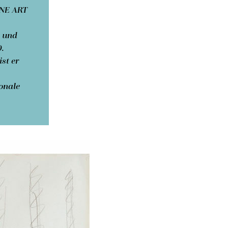
INE ART
 und
0.
ist er
onale