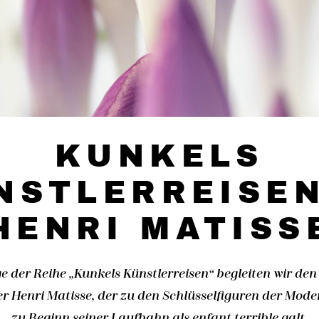
KUNKELS
NSTLERREISEN 
HENRI MATISS
ge der Reihe „Kunkels Künstlerreisen“ begleiten wir den 
r Henri Matisse, der zu den Schlüsselfiguren der Moder
zu Beginn seiner Laufbahn als enfant terrible galt.