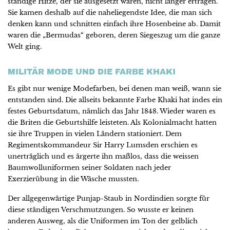
ständige Hitze, der sie ausgesetzt waren, nicht länger ertragen.
Sie kamen deshalb auf die naheliegendste Idee, die man sich
denken kann und schnitten einfach ihre Hosenbeine ab. Damit
waren die „Bermudas“ geboren, deren Siegeszug um die ganze
Welt ging.
MILITÄR MODE UND DIE FARBE KHAKI
Es gibt nur wenige Modefarben, bei denen man weiß, wann sie
entstanden sind. Die allseits bekannte Farbe Khaki hat indes ein
festes Geburtsdatum, nämlich das Jahr 1848. Wieder waren es
die Briten die Geburtshilfe leisteten. Als Kolonialmacht hatten
sie ihre Truppen in vielen Ländern stationiert. Dem
Regimentskommandeur Sir Harry Lumsden erschien es
unerträglich und es ärgerte ihn maßlos, dass die weissen
Baumwolluniformen seiner Soldaten nach jeder
Exerzierübung in die Wäsche mussten.
Der allgegenwärtige Punjap-Staub in Nordindien sorgte für
diese ständigen Verschmutzungen. So wusste er keinen
anderen Ausweg, als die Uniformen im Ton der gelblich