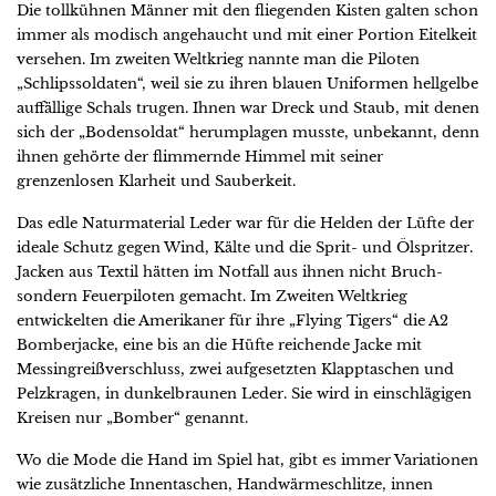
Die tollkühnen Männer mit den fliegenden Kisten galten schon
immer als modisch angehaucht und mit einer Portion Eitelkeit
versehen. Im zweiten Weltkrieg nannte man die Piloten
„Schlipssoldaten“, weil sie zu ihren blauen Uniformen hellgelbe
auffällige Schals trugen. Ihnen war Dreck und Staub, mit denen
sich der „Bodensoldat“ herumplagen musste, unbekannt, denn
ihnen gehörte der flimmernde Himmel mit seiner
grenzenlosen Klarheit und Sauberkeit.
Das edle Naturmaterial Leder war für die Helden der Lüfte der
ideale Schutz gegen Wind, Kälte und die Sprit- und Ölspritzer.
Jacken aus Textil hätten im Notfall aus ihnen nicht Bruch-
sondern Feuerpiloten gemacht. Im Zweiten Weltkrieg
entwickelten die Amerikaner für ihre „Flying Tigers“ die A2
Bomberjacke, eine bis an die Hüfte reichende Jacke mit
Messingreißverschluss, zwei aufgesetzten Klapptaschen und
Pelzkragen, in dunkelbraunen Leder. Sie wird in einschlägigen
Kreisen nur „Bomber“ genannt.
Wo die Mode die Hand im Spiel hat, gibt es immer Variationen
wie zusätzliche Innentaschen, Handwärmeschlitze, innen