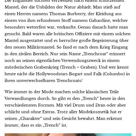
Die Engländer suchten verzweifelt nach einem schützenden
Mantel, der die Unbilden der Natur abhielt. Man stieß auf
einen Herren namens Thomas Burberry, der Kleidung aus
einem von ihm erfundenen Stoff namens Gabardine, welcher
besonders wetterfest war, verkaufte. Genau danach hatte man
gesucht. Bald waren alle britischen Offiziere mit einem solchen
Mantel ausgestattet und es herrschte große Begeisterung über
den neuen Militärmantel. So fand er nach dem Krieg Eingang
in den zivilen Bereich. Nur sein Name „Trenchcoat“ erinnert
noch an seinen eigentlichen Verwendungszweck in einem
mörderischen Grabenkrieg (Trench = Graben). Und wer kennt
heute nicht die Hollywoodstars Bogart und Falk (Columbo) in
ihren unverwechselbaren Trenchcoats?
Wie immer in der Mode machen solche klassischen Teile
Verwandlungen durch. So gibt es den „Trench“ heute in den
verschiedensten Formen. Mit viel Drum und Dran oder aber
schlicht und ohne Extras. Trotz aller Modekosmetik hat er
seinen „Charakter“ und sein Gesicht bewahrt. Man erkennt
immer, dass es ein „Trench“ ist.