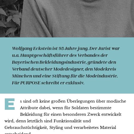
Wolfgang Eckstein
ist 95 Jahre jung. Der Jurist war
u.a. Hauptgeschäftsführer des Verbandes der
Bayerischen Bekleidungsindustrie, gründete den
Verband deut­scher Mo­de­desig­ner, den Mo­de­kreis
München und eine Stif­tung für die Modeindustrie.
Für PURPOSE schreibt er exklusiv.
E
s sind oft keine großen Überlegungen über modische
Attribute dabei, wenn für Soldaten bestimmte
Bekleidung für einen besonderen Zweck entwickelt
wird, denn letztlich sind Funktionalität und
Gebrauchstüchtigkeit, Styling und verarbeitetes Material