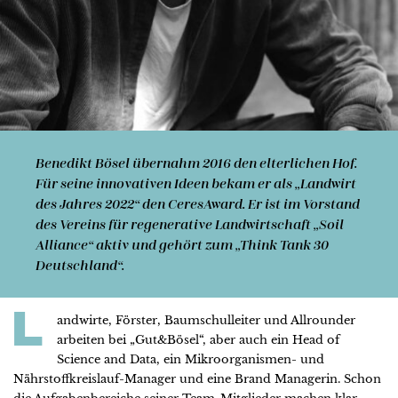
Benedikt Bösel
übernahm 2016 den elterlichen Hof.
Für seine innovativen Ideen bekam er als „Landwirt
des Jahres 2022“ den CeresAward. Er ist im Vorstand
des Vereins für regenerative Landwirtschaft „Soil
Alliance“ aktiv und gehört zum „Think Tank 30
Deutschland“.
L
andwirte, Förster, Baumschulleiter und Allrounder
arbeiten bei „Gut&Bösel“, aber auch ein Head of
Science and Data, ein Mikroorganismen- und
Nährstoffkreislauf-Manager und eine Brand Managerin. Schon