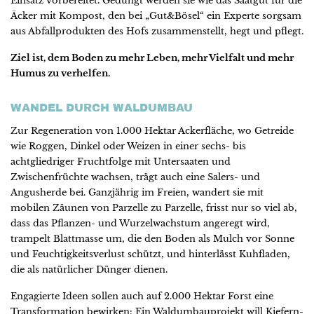
Einsatz vorbereitet. Gedüngt werden sie wie das Saatgut für die
Äcker mit Kompost, den bei „Gut&Bösel“ ein Experte sorgsam
aus Abfallprodukten des Hofs zusammenstellt, hegt und pflegt.
Ziel ist, dem Boden zu mehr Leben, mehr Vielfalt und mehr
Humus zu verhelfen.
WANDEL DURCH WALDUMBAU
Zur Regeneration von 1.000 Hektar Ackerfläche, wo Getreide
wie Roggen, Dinkel oder Weizen in einer sechs- bis
achtgliedriger Fruchtfolge mit Untersaaten und
Zwischenfrüchte wachsen, trägt auch eine Salers- und
Angusherde bei. Ganzjährig im Freien, wandert sie mit
mobilen Zäunen von Parzelle zu Parzelle, frisst nur so viel ab,
dass das Pflanzen- und Wurzelwachstum angeregt wird,
trampelt Blattmasse um, die den Boden als Mulch vor Sonne
und Feuchtigkeitsverlust schützt, und hinterlässt Kuhfladen,
die als natürlicher Dünger dienen.
Engagierte Ideen sollen auch auf 2.000 Hektar Forst eine
Transformation bewirken: Ein Waldumbauprojekt will Kiefern-