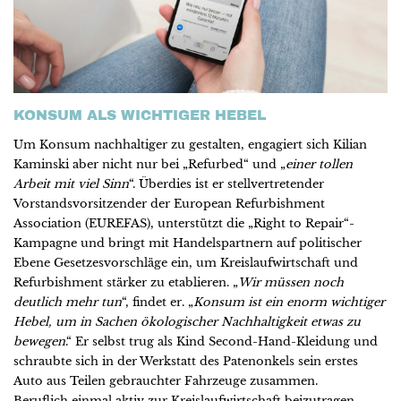
KONSUM ALS WICHTIGER HEBEL
Um Konsum nachhaltiger zu gestalten, engagiert sich Kilian
Kaminski aber nicht nur bei „Refurbed“ und „
einer tollen
Arbeit mit viel Sinn
“. Überdies ist er stellvertretender
Vorstandsvorsitzender der European Refurbishment
Association (EUREFAS), unterstützt die „Right to Repair“-
Kampagne und bringt mit Handelspartnern auf politischer
Ebene Gesetzesvorschläge ein, um Kreislaufwirtschaft und
Refurbishment stärker zu etablieren. „
Wir müssen noch
deutlich mehr tun
“, findet er. „
Konsum ist ein enorm wichtiger
Hebel, um in Sachen ökologischer Nachhaltigkeit etwas zu
bewegen
.“ Er selbst trug als Kind Second-Hand-Kleidung und
schraubte sich in der Werkstatt des Patenonkels sein erstes
Auto aus Teilen gebrauchter Fahrzeuge zusammen.
Beruflich einmal aktiv zur Kreislaufwirtschaft beizutragen –