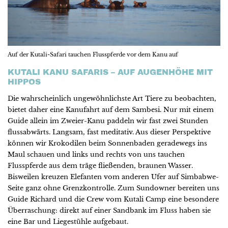
Auf der Kutali-Safari tauchen Flusspferde vor dem Kanu auf
KUTALI KANU SAFARIS – AUF AUGENHÖHE MIT
HIPPOS
Die wahrscheinlich ungewöhnlichste Art Tiere zu beobachten,
bietet daher eine Kanufahrt auf dem Sambesi. Nur mit einem
Guide allein im Zweier-Kanu paddeln wir fast zwei Stunden
flussabwärts. Langsam, fast meditativ. Aus dieser Perspektive
können wir Krokodilen beim Sonnenbaden geradewegs ins
Maul schauen und links und rechts von uns tauchen
Flusspferde aus dem träge fließenden, braunen Wasser.
Bisweilen kreuzen Elefanten vom anderen Ufer auf Simbabwe-
Seite ganz ohne Grenzkontrolle. Zum Sundowner bereiten uns
Guide Richard und die Crew vom Kutali Camp eine besondere
Überraschung: direkt auf einer Sandbank im Fluss haben sie
eine Bar und Liegestühle aufgebaut.