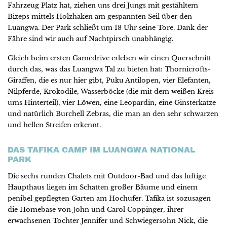
Fahrzeug Platz hat, ziehen uns drei Jungs mit gestähltem
Bizeps mittels Holzhaken am gespannten Seil über den
Luangwa. Der Park schließt um 18 Uhr seine Tore. Dank der
Fähre sind wir auch auf Nachtpirsch unabhängig.
Gleich beim ersten Gamedrive erleben wir einen Querschnitt
durch das, was das Luangwa Tal zu bieten hat: Thornicrofts-
Giraffen, die es nur hier gibt, Puku Antilopen, vier Elefanten,
Nilpferde, Krokodile, Wasserböcke (die mit dem weißen Kreis
ums Hinterteil), vier Löwen, eine Leopardin, eine Ginsterkatze
und natürlich Burchell Zebras, die man an den sehr schwarzen
und hellen Streifen erkennt.
DAS TAFIKA CAMP IM LUANGWA NATIONAL
PARK
Die sechs runden Chalets mit Outdoor-Bad und das luftige
Haupthaus liegen im Schatten großer Bäume und einem
penibel gepflegten Garten am Hochufer. Tafika ist sozusagen
die Homebase von John und Carol Coppinger, ihrer
erwachsenen Tochter Jennifer und Schwiegersohn Nick, die