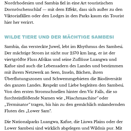
Nordrhodesien und Sambia fiel in eine Art touristischen
Dornröschenschlaf — mit dem Effekt, dass sich außer zu den
Viktoriafällen oder den Lodges in den Parks kaum ein Tourist
hier her verirrt.
WILDE TIERE UND DER MÄCHTIGE SAMBESI
Sambia, das versteckte Juwel, lebt im Rhythmus des Sambesi.
Der mächtige Strom ist nicht nur 2570 km lang, er ist der
viertgrößte Fluss Afrikas und seine Zuflüsse Luangwa und
Kafue sind auch die Lebensadern des Landes und bestimmen
mit ihrem Netzwerk an Seen, Inseln, Bächen, ihren
Überflutungszonen und Schwemmgebieten die Biodiversität
des ganzen Landes. Respekt und Liebe begleiten den Sambesi.
Von den ersten Stromschnellen hinter den Vic Falls, die so
furchteinflößende Namen wie
„Waschmaschine“
oder
„Terminator“
tragen, bis hin zu den gemächlich mäandernden
Fluten des „Lower Sam“.
Die Nationalparks Luangwa, Kafue, die Liuwa Plains oder der
Lower Sambesi sind wirklich abgelegen und Wildnis pur. Mit