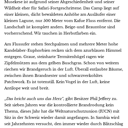
Musekese ist aufgrund seiner Abgeschiedenheit und seiner
Wildheit eher für Safari-Fortgeschrittene. Das Camp liegt auf
einer kleinen, dicht bewaldeten Anhöhe am Ausläufer einer
kleinen Lagune, nur 500 Meter vom Kafue Fluss entfernt. Die
Landschaft ist komplett anders. Beige-und Brauntöne sind
vorherrschend. Wir tauchen in Herbstfarben ein.
Am Flussufer stehen Stechpalmen und mehrere Meter hohe
Kandelaber-Euphorbien recken sich dem azurblauen Himmel
entgegen. Graue, steinharte Termitenhügel ragen wie
Zipfelmützen aus dem gelben Buschgras. Schon von weitem
riechen wir Brandgeruch in der Luft. Überall entlaubte Bäume,
zwischen ihnen Brandnester und schwarzverkohltes
Patchwork. Es ist totenstill. Kein Vogel in der Luft, keine
Antilope weit und breit.
„Das bricht auch uns das Herz“
, gibt Besitzer Phil Jeffery zu.
Seit sieben Jahren war die kontrollierte Brandrodung kein
Thema, dieses Jahr hat die Weltnaturschutzunion (IUCN) mit
Sitz in der Schweiz wieder damit angefangen. In Sambia wird
seit Jahrzehnten versucht, den immer wieder durch Blitzschlag