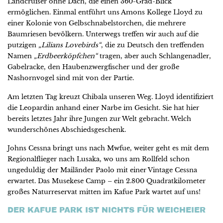
Landcruiser ohne Dach, die einen 360-Grad-Blick
ermöglichen. Einmal entführt uns Amons Kollege Lloyd zu
einer Kolonie von Gelbschnabelstorchen, die mehrere
Baumriesen bevölkern. Unterwegs treffen wir auch auf die
putzigen
„Lilians Lovebirds“
, die zu Deutsch den treffenden
Namen
„Erdbeerköpfchen“
tragen, aber auch Schlangenadler,
Gabelracke, den Haubenzwergfischer und der große
Nashornvogel sind mit von der Partie.
Am letzten Tag kreuzt Chibala unseren Weg. Lloyd identifiziert
die Leopardin anhand einer Narbe im Gesicht. Sie hat hier
bereits letztes Jahr ihre Jungen zur Welt gebracht. Welch
wunderschönes Abschiedsgeschenk.
Johns Cessna bringt uns nach Mwfue, weiter geht es mit dem
Regionalflieger nach Lusaka, wo uns am Rollfeld schon
ungeduldig der Mailänder Paolo mit einer Vintage Cessna
erwartet. Das Musekese Camp – ein 2.800 Quadratkilometer
großes Naturreservat mitten im Kafue Park wartet auf uns!
DER KAFUE PARK IST NICHTS FÜR WEICHEIER