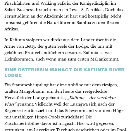
Pirschfahrten und Walking Safaris, der Königsdisziplin im
Safari-Business, braucht man ein Level-3-Zertifikat. Doch das
Fernstudium an der Akademie ist hart und kostspielig. Nicht
umsonst gehören die Naturführer in Sambia zu den Besten
Afrikas.
In Kafunta stolpern wir direkt aus dem Landcruiser in die
Arme von Betty, der guten Seele der Lodge, die uns mit
gekühlten Frotteehandtüchern erwartet. Kafunta ist wie
Heimkommen, auch wenn man zum ersten Mal ankommt.
EINE OSTFRIESIN MANAGT DIE KAFUNTA RIVER
LODGE
Ein Stammeshäuptling hat diese Anhöhe mit dem riesigen,
uralten Mangobaum, um den heute das reetgedeckte
Herzstück der Lodge gebaut ist,
„Kafunta – der verrückte
Fluss“
genannt. Vielleicht weil der Luangwa sich nach der
Regenzeit zurückzieht und das Schwemmland vor dem Hügel
mit unzähligen Hippo-Pools zurücklässt? Die
Zuschauertribüne davor ist magisch. Hier wird gegessen,
getrunken, am Lagerfeuer Tagebuch geschrieben oder im Pool