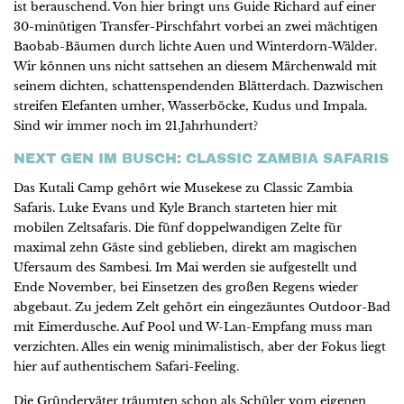
ist berauschend. Von hier bringt uns Guide Richard auf einer
30-minütigen Transfer-Pirschfahrt vorbei an zwei mächtigen
Baobab-Bäumen durch lichte Auen und Winterdorn-Wälder.
Wir können uns nicht sattsehen an diesem Märchenwald mit
seinem dichten, schattenspendenden Blätterdach. Dazwischen
streifen Elefanten umher, Wasserböcke, Kudus und Impala.
Sind wir immer noch im 21.Jahrhundert?
NEXT GEN IM BUSCH: CLASSIC ZAMBIA SAFARIS
Das Kutali Camp gehört wie Musekese zu Classic Zambia
Safaris. Luke Evans und Kyle Branch starteten hier mit
mobilen Zeltsafaris. Die fünf doppelwandigen Zelte für
maximal zehn Gäste sind geblieben, direkt am magischen
Ufersaum des Sambesi. Im Mai werden sie aufgestellt und
Ende November, bei Einsetzen des großen Regens wieder
abgebaut. Zu jedem Zelt gehört ein eingezäuntes Outdoor-Bad
mit Eimerdusche. Auf Pool und W-Lan-Empfang muss man
verzichten. Alles ein wenig minimalistisch, aber der Fokus liegt
hier auf authentischem Safari-Feeling.
Die Gründerväter träumten schon als Schüler vom eigenen