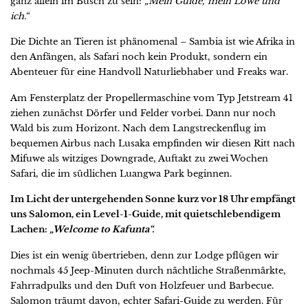
ganz allein im Busch zu sein:
„Mein Guide, mein Löwe und
ich.“
Die Dichte an Tieren ist phänomenal – Sambia ist wie Afrika in
den Anfängen, als Safari noch kein Produkt, sondern ein
Abenteuer für eine Handvoll Naturliebhaber und Freaks war.
Am Fensterplatz der Propellermaschine vom Typ Jetstream 41
ziehen zunächst Dörfer und Felder vorbei. Dann nur noch
Wald bis zum Horizont. Nach dem Langstreckenflug im
bequemen Airbus nach Lusaka empfinden wir diesen Ritt nach
Mifuwe als witziges Downgrade, Auftakt zu zwei Wochen
Safari, die im südlichen Luangwa Park beginnen.
Im Licht der untergehenden Sonne kurz vor 18 Uhr empfängt
uns Salomon, ein Level-1-Guide, mit quietschlebendigem
Lachen:
„Welcome to Kafunta“.
Dies ist ein wenig übertrieben, denn zur Lodge pflügen wir
nochmals 45 Jeep-Minuten durch nächtliche Straßenmärkte,
Fahrradpulks und den Duft von Holzfeuer und Barbecue.
Salomon träumt davon, echter Safari-Guide zu werden. Für