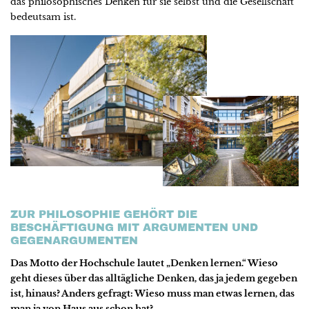
das philosophisches Denken für sie selbst und die Gesellschaft
bedeutsam ist.
ZUR PHILOSOPHIE GEHÖRT DIE
BESCHÄFTIGUNG MIT ARGUMENTEN UND
GEGENARGUMENTEN
Das Motto der Hochschule lautet „Denken lernen.“ Wieso
geht dieses über das alltägliche Denken, das ja jedem gegeben
ist, hinaus? Anders gefragt: Wieso muss man etwas lernen, das
man ja von Haus aus schon hat?