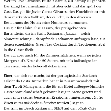
Wer im Tivoli arbeitet, ist stolz darauf, zur Family zu gehören.
Das klingt fast amerikanisch, ist aber echt und das spürt der
Gast. Das gilt für Javier Garcia Olivares, den Hoteldirektor mit
dem markanten Vollbart, der es liebt, in den diversen
Restaurants des Hotels seine Honneurs zu machen.
Das gilt für Claire Elise Lazaro, der preisgekrönten
Bartenderin, die im Sushi-Restaurant Jakuza – welch
Sinnestäuschung – dampfende Teekannen auftragen lässt, aus
denen eisgekühlter Green Tea Cocktail durch Trockeneisnebel
in die Gläser fließt.
Das gilt aber auch für die Zimmermädchen, wenn sie jeden
Morgen auf‘s Neue die 20 Suiten, mit teils ballsaalgroßen
Terrassen, wieder liebevoll dekorieren.
Einer, der sich rar macht, ist der portugiesische Starkoch
Olivier da Costa. Immerhin hat er in Zusammenarbeit mit
dem Tivoli-Management die für ein Hotel außergewöhnliche
Gastronomielandschaft gekonnt lässig in Szene gesetzt und
auch einige seiner begehrten Kreationen hinterlassen.
„Gutes
Essen muss mit Seele zubereitet werden“
, sagt er.
Das trifft im Beach Restaurant SEEN auf den
„Crab Cake