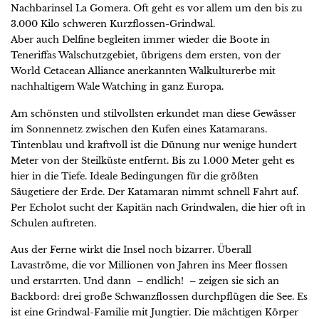
Nachbarinsel La Gomera. Oft geht es vor allem um den bis zu
3.000 Kilo schweren Kurzflossen-Grindwal.
Aber auch Delfine begleiten immer wieder die Boote in
Teneriffas Walschutzgebiet, übrigens dem ersten, von der
World Cetacean Alliance anerkannten Walkulturerbe mit
nachhaltigem Wale Watching in ganz Europa.
Am schönsten und stilvollsten erkundet man diese Gewässer
im Sonnennetz zwischen den Kufen eines Katamarans.
Tintenblau und kraftvoll ist die Dünung nur wenige hundert
Meter von der Steilküste entfernt. Bis zu 1.000 Meter geht es
hier in die Tiefe. Ideale Bedingungen für die größten
Säugetiere der Erde. Der Katamaran nimmt schnell Fahrt auf.
Per Echolot sucht der Kapitän nach Grindwalen, die hier oft in
Schulen auftreten.
Aus der Ferne wirkt die Insel noch bizarrer. Überall
Lavaströme, die vor Millionen von Jahren ins Meer flossen
und erstarrten. Und dann – endlich! – zeigen sie sich an
Backbord: drei große Schwanzflossen durchpflügen die See. Es
ist eine Grindwal-Familie mit Jungtier. Die mächtigen Körper