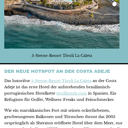
5-Sterne-Resort Tivoli La Caleta
DER NEUE HOTSPOT AN DER COSTA ADEJE
Das luxuriöse
5-Sterne-Resort Tivoli La Caleta
an der Costa
Adeje ist das erste Hotel der aufstrebenden brasilianisch-
portugiesischen Hotelkette
tivolihotels.com
in Spanien. Ein
Refugium für Golfer, Wellness-Freaks und Feinschmecker.
Wie ein marokkanisches Fort mit seinen ockerfarbenen,
geschwungenen Balkonen und Türmchen thront das 2005
ursprünglich als Sheraton eröffnete Hotel über dem Meer, nur