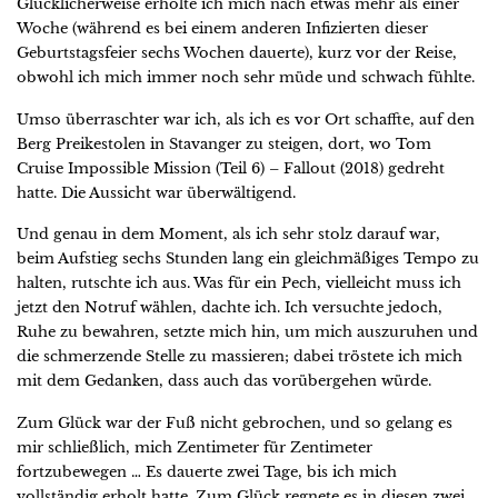
Glücklicherweise erholte ich mich nach etwas mehr als einer
Woche (während es bei einem anderen Infizierten dieser
Geburtstagsfeier sechs Wochen dauerte), kurz vor der Reise,
obwohl ich mich immer noch sehr müde und schwach fühlte.
Umso überraschter war ich, als ich es vor Ort schaffte, auf den
Berg Preikestolen in Stavanger zu steigen, dort, wo Tom
Cruise Impossible Mission (Teil 6) – Fallout (2018) gedreht
hatte. Die Aussicht war überwältigend.
Und genau in dem Moment, als ich sehr stolz darauf war,
beim Aufstieg sechs Stunden lang ein gleichmäßiges Tempo zu
halten, rutschte ich aus. Was für ein Pech, vielleicht muss ich
jetzt den Notruf wählen, dachte ich. Ich versuchte jedoch,
Ruhe zu bewahren, setzte mich hin, um mich auszuruhen und
die schmerzende Stelle zu massieren; dabei tröstete ich mich
mit dem Gedanken, dass auch das vorübergehen würde.
Zum Glück war der Fuß nicht gebrochen, und so gelang es
mir schließlich, mich Zentimeter für Zentimeter
fortzubewegen … Es dauerte zwei Tage, bis ich mich
vollständig erholt hatte. Zum Glück regnete es in diesen zwei