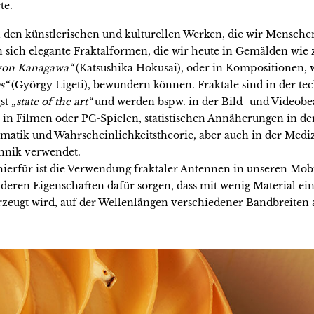
te.
 den künstlerischen und kulturellen Werken, die wir Mensche
 sich elegante Fraktalformen, die wir heute in Gemälden wie z
von Kanagawa“
(Katsushika Hokusai), oder in Kompositionen, 
s“
(György Ligeti), bewundern können. Fraktale sind in der te
st
„state of the art“
und werden bspw. in der Bild- und Videobe
in Filmen oder PC-Spielen, statistischen Annäherungen in de
atik und Wahrscheinlichkeitstheorie, aber auch in der Medi
hnik verwendet.
hierfür ist die Verwendung fraktaler Antennen in unseren Mob
deren Eigenschaften dafür sorgen, dass mit wenig Material ei
rzeugt wird, auf der Wellenlängen verschiedener Bandbreiten 