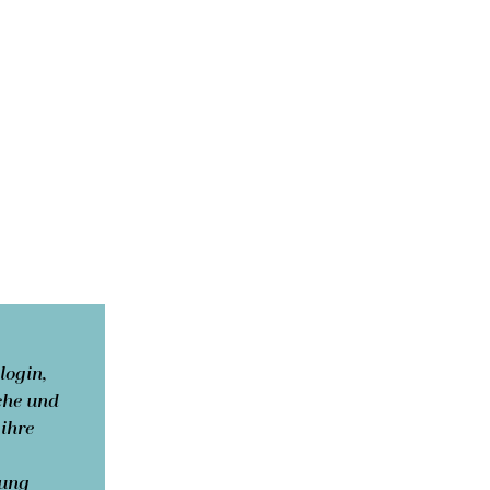
ogin,
ache und
ihre
lung