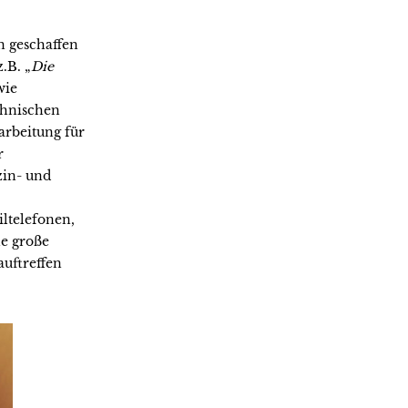
n geschaffen
.B. „
Die
wie
chnischen
arbeitung für
r
zin- und
iltelefonen,
ne große
auftreffen