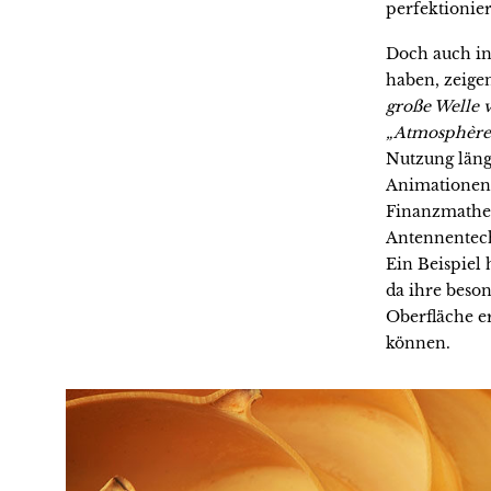
perfektionier
Doch auch in
haben, zeigen
große Welle 
„Atmosphère
Nutzung läng
Animationen 
Finanzmathem
Antennentec
Ein Beispiel 
da ihre beson
Oberfläche e
können.