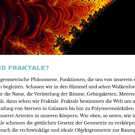
ND FRAKTALE?
d geometrische Phänomene, Funktionen, die uns von unserem 
n begleiten. Schauen wir in den Himmel und sehen Wolkenfo
ir die Natur, die Verästelung der Bäume, Gebirgsketten, Meere
li, dann sehen wir Fraktale. Fraktale bestimmen die Welt um 
ufung von Sternen in Galaxien bis hin zu Polymermolekülen 
nserer Arterien in unseren Körpern. Wie oben, so unten; wie i
ale scheinen die göttlichen Gesetze der Geometrie zu verkörpe
nsch die rechtwinklige und ideale Objektgeometrie zur Raumg