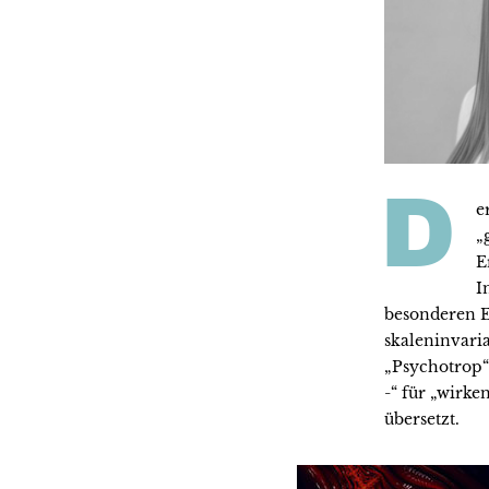
D
e
„
E
I
besonderen Ei
skaleninvaria
„Psychotrop“ 
-“ für „wirk
übersetzt.