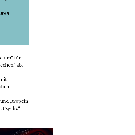
turen
actum“ für
echen“ ab.
mit
lich,
 und „tropein
e Psyche“