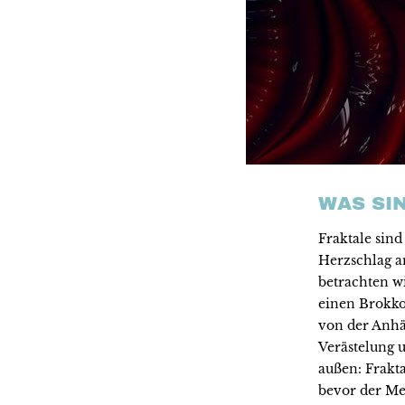
WAS SI
Fraktale sin
Herzschlag a
betrachten w
einen Brokko
von der Anhä
Verästelung u
außen: Frakt
bevor der Me