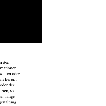
ersten
rmationen,
swellen oder
uns herum,
oder der
nnen, so
rn, lange
estaltung