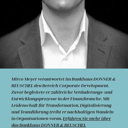
Mirco Meyer
verantwortet im Bankhaus DONNER &
REUSCHEL den Bereich Corporate Development.
Zuvor beglei­tete er zahl­reiche Ver­änder­ungs- und
Entwick­lungs­prozesse in der Finanz­branche. Mit
Leiden­schaft für Trans­formation, Digital­isierung
und Team­füh­rung treibt er nach­haltigen Wan­deln
in Organ­isationen voran.
Erfahren Sie mehr über
das Bankhaus DONNER & REUSCHEL