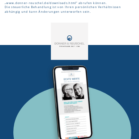
„
www.donner-reuschel.de/downloads.html
“ abrufen können.
Die steuerliche Behandlung ist von Ihren persönlichen Verhältnissen
abhängig und kann Änderungen unterworfen sein.