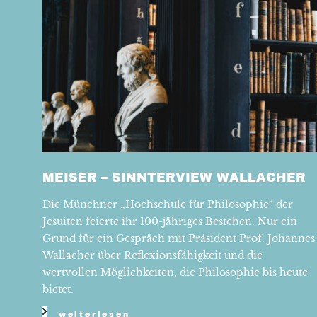
MEISER – SINNTERVIEW WALLACHER
Die Münchner „Hochschule für Philosophie“ der
Jesuiten feierte ihr 100-jähriges Bestehen. Nur ein
Grund für ein Gespräch mit Präsident Prof. Johannes
Wallacher über Reflexionsfähigkeit und die
wertvollen Möglichkeiten, die Philosophie bis heute
bietet.
weiterlesen