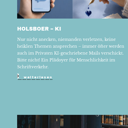
HOLSBOER – KI
Nur nicht anecken, niemanden verletzen, keine
heiklen Themen ansprechen – immer öfter werden
auch im Privaten KI-geschriebene Mails verschickt.
Bitte nicht! Ein Plädoyer für Menschlichkeit im
Schriftverkehr.
weiterlesen