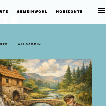
RTE
GEMEINWOHL
HORIZONTE
Togg
TE
 BY
NTE
FILTER BY
ALLGEMEIN