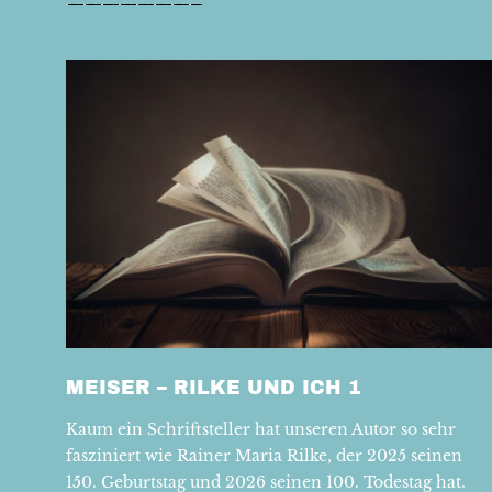
MEISER – RILKE UND ICH 1
Kaum ein Schriftsteller hat unseren Autor so sehr
fasziniert wie Rainer Maria Rilke, der 2025 seinen
150. Geburtstag und 2026 seinen 100. Todestag hat.