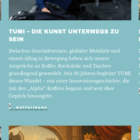
TUMI – DIE KUNST UNTERWEGS ZU
SEIN
Zwischen Geschäftsreisen, globaler Mobilität und
einem Alltag in Bewegung haben sich unsere
Ansprüche an Koffer, Rucksäcke und Taschen
grundlegend gewandelt. Seit 50 Jahren begleitet TUMI
diesen Wandel – mit einer Innovationsgeschichte, die
mit den „Alpha“-Koffern begann und weit über
Gepäck hinausgeht.
weiterlesen