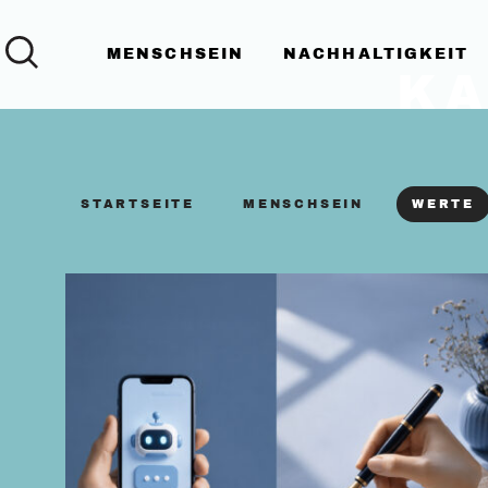
MENSCHSEIN
NACHHALTIGKEIT
KA
FILTER BY
STARTSEITE
FILTER BY
MENSCHSEIN
FILTER 
WERTE